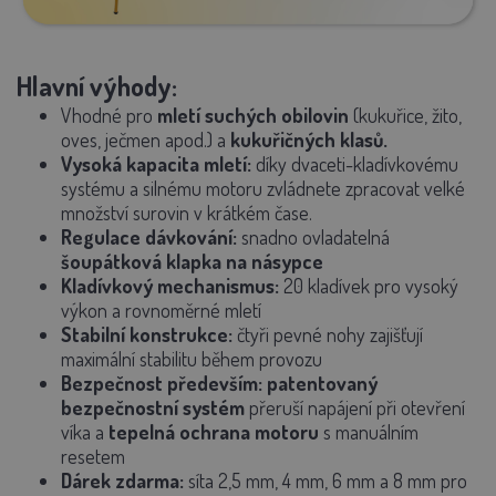
Hlavní výhody:
Vhodné pro
mletí suchých obilovin
(kukuřice, žito,
oves, ječmen apod.) a
kukuřičných klasů.
Vysoká kapacita mletí:
díky dvaceti-kladívkovému
systému a silnému motoru zvládnete zpracovat velké
množství surovin v krátkém čase.
Regulace dávkování:
snadno ovladatelná
šoupátková klapka na násypce
Kladívkový mechanismus:
20 kladívek pro vysoký
výkon a rovnoměrné mletí
Stabilní konstrukce:
čtyři pevné nohy zajišťují
maximální stabilitu během provozu
Bezpečnost především
: patentovaný
bezpečnostní systém
přeruší napájení při otevření
víka a
tepelná ochrana motoru
s manuálním
resetem
Dárek zdarma:
síta 2,5 mm, 4 mm, 6 mm a 8 mm pro