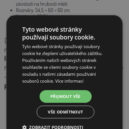
závislosti na hrubosti mletí
Rozměry: 54,5 × 60 × 60 cm
Hmotnost: 30,8 kg
Tyto webové stránky
používají soubory cookie.
Díky dvaceti kladívkům a vysoce výkonnému
Tyto webové stránky používají soubory
motoru se šrotovník
NUOVO ERCOLINO od
cookie ke zlepšení uživatelského zážitku.
Italského výrobce Novital
stane
Používáním našich webových stránek
nepostradatelným pomocníkem na Vaší farmě
souhlasíte se všemi soubory cookie v
souladu s našimi zásadami používání
-
objednejte si jej ještě dnes a připravte
souborů cookie.
Více informací
pro Váš chov ty nejlepší krmné směsi!
PŘIJMOUT VŠE
VŠE ODMÍTNOUT
ZOBRAZIT PODROBNOSTI