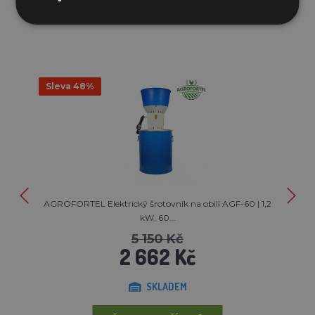
PODOBNÉ VÝROBKY
Sleva 48%
AGROFORTEL Elektrický šrotovník na obilí AGF-60 | 1,2
kW, 60...
5 150 Kč
2 662 Kč
SKLADEM