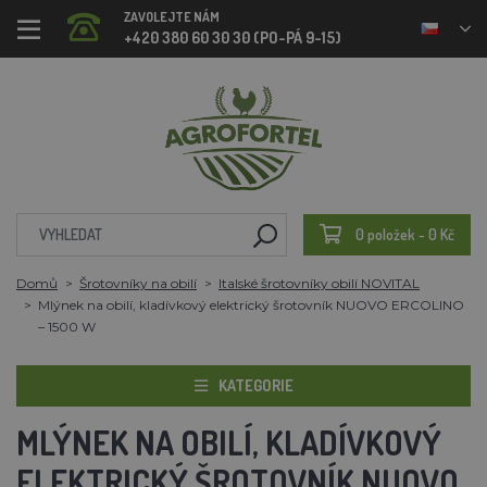
ZAVOLEJTE NÁM
+420 380 60 30 30 (PO-PÁ 9-15)
0 položek - 0 Kč
Domů
Šrotovníky na obilí
Italské šrotovníky obilí NOVITAL
Mlýnek na obilí, kladívkový elektrický šrotovník NUOVO ERCOLINO
– 1500 W
KATEGORIE
MLÝNEK NA OBILÍ, KLADÍVKOVÝ
ELEKTRICKÝ ŠROTOVNÍK NUOVO