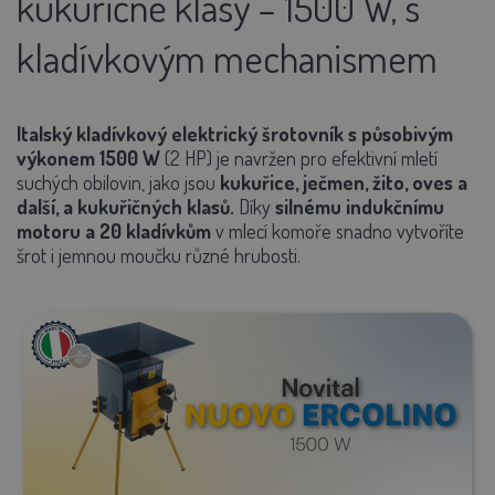
kukuřičné klasy – 1500 W, s
kladívkovým mechanismem
Italský kladívkový elektrický šrotovník s působivým
výkonem 1500 W
(2 HP) je navržen pro efektivní mletí
suchých obilovin, jako jsou
kukuřice, ječmen, žito, oves a
další, a kukuřičných klasů.
Díky
silnému indukčnímu
motoru a 20 kladívkům
v mlecí komoře snadno vytvoříte
šrot i jemnou moučku různé hrubosti.