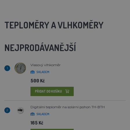
TEPLOMĚRY A VLHKOMĚRY
NEJPRODÁVANĚJŠÍ
Vlasový vlhkoměr
1
SKLADEM
500 Kč
PŘIDAT DO KOŠÍKU
Digitální teploměr na solární pohon TH-BTH
2
SKLADEM
165 Kč