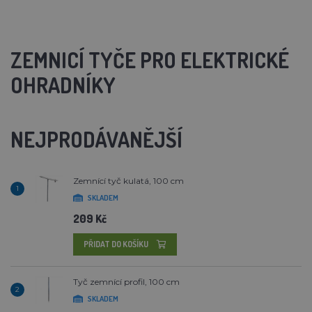
ZEMNICÍ TYČE PRO ELEKTRICKÉ
OHRADNÍKY
NEJPRODÁVANĚJŠÍ
Zemnící tyč kulatá, 100 cm
1
SKLADEM
209 Kč
PŘIDAT DO KOŠÍKU
Tyč zemnící profil, 100 cm
2
SKLADEM