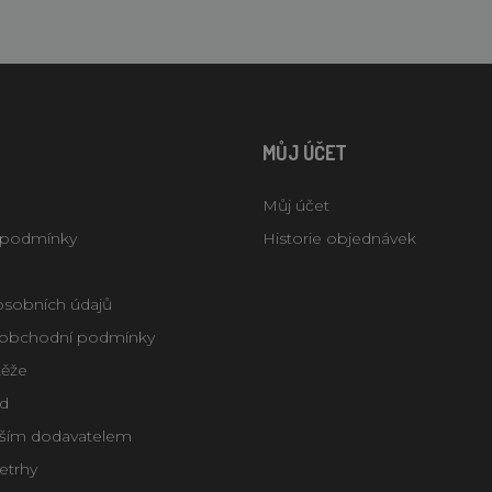
MŮJ ÚČET
Můj účet
 podmínky
Historie objednávek
osobních údajů
obchodní podmínky
těže
d
aším dodavatelem
letrhy