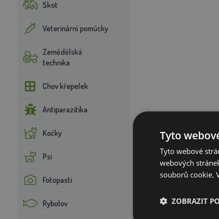
Skot
Veterinární pomůcky
Zemědělská
technika
Chov křepelek
Antiparazitika
Kočky
Tyto webové
Tyto webové strán
Psi
webových stránek
souborů cookie.
Fotopasti
ZOBRAZIT P
Rybolov