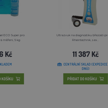
gel ECO Super pro
Ultrazvuk na diagnostiku březosti pr
á měření, 5 kg
Rheintechnik, s ex...
6 Kč
11 387 Kč
KLADEM
CENTRÁLNÍ SKLAD (EXPEDICE
DNŮ)
O KOŠÍKU
PŘIDAT DO KOŠÍKU