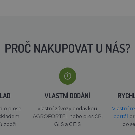
PROČ NAKUPOVAT U NÁS?
KLAD
VLASTNÍ DODÁNÍ
RYCH
d o ploše
vlastní závozy dodávkou
Vlastní r
skladem
AGROFORTEL nebo přes ČP,
portál
pr
ů zboží
GLS a GEIS
do s