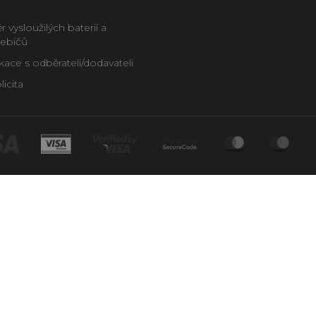
 vysloužilých baterií a
řebičů
ce s odběrateli/dodavateli
icita