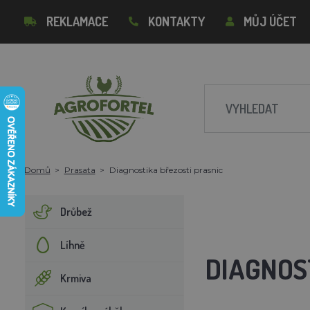
REKLAMACE
KONTAKTY
MŮJ ÚČET
Domů
Prasata
Diagnostika březosti prasnic
Drůbež
Líhně
DIAGNOS
Krmiva