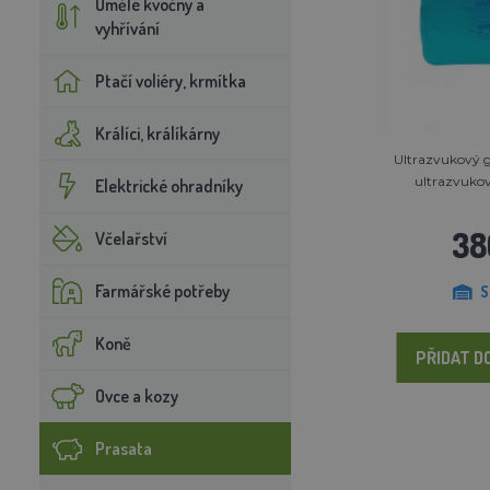
Umělé kvočny a
vyhřívání
Ptačí voliéry, krmítka
Králíci, králíkárny
Ultrazvukový 
ultrazvukov
Elektrické ohradníky
38
Včelařství
Farmářské potřeby
S
Koně
PŘIDAT D
Ovce a kozy
Prasata