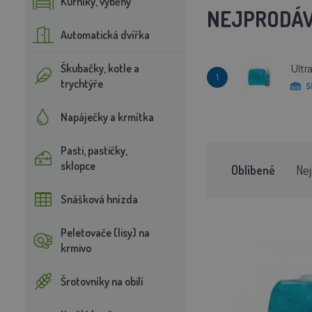
Kurníky, výběhy
NEJPRODÁV
Automatická dvířka
Škubačky, kotle a
Ultr
1
trychtýře
S
Napáječky a krmítka
Pasti, pastičky,
sklopce
Oblíbené
Nej
Snášková hnízda
Peletovače (lisy) na
krmivo
Šrotovníky na obilí