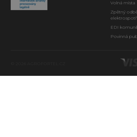
Volná místa
Zpětný odběr
elektrospot
EDI komunika
Povinná publ
© 2026 AGROFORTEL.CZ