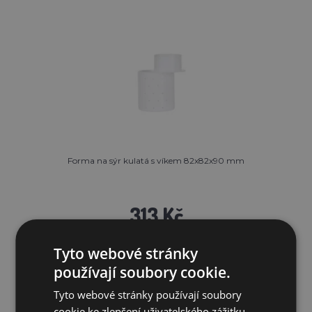
Forma na sýr kulatá s víkem 82x82x90 mm
313 Kč
SKLADEM
Tyto webové stránky
používají soubory cookie.
PŘIDAT DO KOŠÍKU
Tyto webové stránky používají soubory
cookie ke zlepšení uživatelského zážitku.