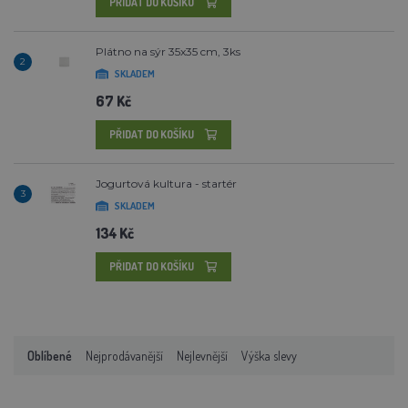
PŘIDAT DO KOŠÍKU
Plátno na sýr 35x35 cm, 3ks
2
SKLADEM
67 Kč
PŘIDAT DO KOŠÍKU
Jogurtová kultura - startér
3
SKLADEM
134 Kč
PŘIDAT DO KOŠÍKU
Oblíbené
Nejprodávanější
Nejlevnější
Výška slevy