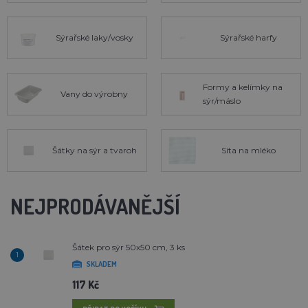
Sýrařské laky/vosky
Sýrařské harfy
Formy a kelímky na
Vany do výrobny
sýr/máslo
Šátky na sýr a tvaroh
Síta na mléko
NEJPRODÁVANĚJŠÍ
Šátek pro sýr 50x50 cm, 3 ks
1
SKLADEM
117 Kč