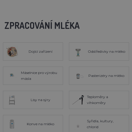
ZPRACOVÁNÍ MLÉKA
Dojící zařízení
Odstředivky na mléko
Máselnice pro výrobu
Pasterizéry na mléko
másla
Teploměry a
Lisy na sýry
vlhkoměry
Syřidla, kultury,
Konve na mléko
chlorid