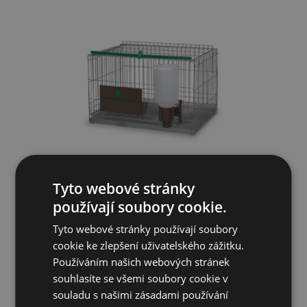
Tyto webové stránky
Klec pro malá zvířata GAUN 71650
používají soubory cookie.
Tyto webové stránky používají soubory
1 452 Kč
cookie ke zlepšení uživatelského zážitku.
Používáním našich webových stránek
NENÍ SKLADEM
souhlasíte se všemi soubory cookie v
souladu s našimi zásadami používání
PŘIDAT DO KOŠÍKU