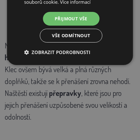
souborů cookie.
Více informací
PŘIJMOUT VŠE
VŠE ODMÍTNOUT
Někdy je
potřeba
křečka, morče nebo jiného
ZOBRAZIT PODROBNOSTI
hlodavce přenést
, například
k veterináři
.
Klec ovšem bývá velká a plná různých
doplňků, takže se k přenášení zrovna nehodí.
Naštěstí existují
přepravky
, které jsou pro
jejich přenášení uzpůsobené svou velikostí a
odolností.