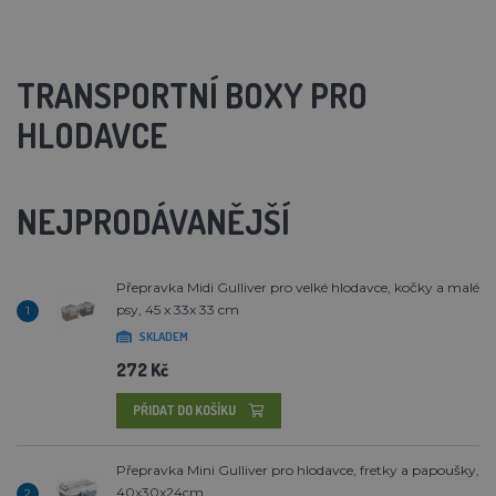
TRANSPORTNÍ BOXY PRO
HLODAVCE
NEJPRODÁVANĚJŠÍ
Přepravka Midi Gulliver pro velké hlodavce, kočky a malé
psy, 45 x 33x 33 cm
1
SKLADEM
272 Kč
PŘIDAT DO KOŠÍKU
Přepravka Mini Gulliver pro hlodavce, fretky a papoušky,
40x30x24cm
2