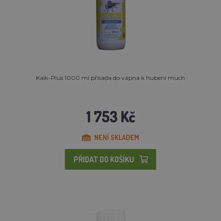
Kalk-Plus 1000 ml přísada do vápna k hubení much
1 753 Kč
NENÍ SKLADEM
PŘIDAT DO KOŠÍKU