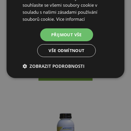
souhlasíte se všemi soubory cookie v
souladu s našimi zásadami používání
souborů cookie.
Více informací
Venkovní solární lapač hmyzu LED-UV, Kerbl
PŘIJMOUT VŠE
839 Kč
VŠE ODMÍTNOUT
2-3 TÝDNY OD OBJEDNÁVKY
ZOBRAZIT PODROBNOSTI
PŘIDAT DO KOŠÍKU