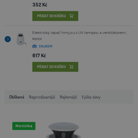
352 Kč
PŘIDAT DO KOŠÍKU
Elektrický lapač hmyzu s UV lampou a ventilátorem,
Kerbl
3
SKLADEM
617 Kč
PŘIDAT DO KOŠÍKU
Oblíbené
Nejprodávanější
Nejlevnější
Výška slevy
Novinka