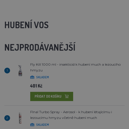
HUBENÍ VOS
NEJPRODÁVANĚJŠÍ
Fly Kill 1000 ml - insekticid k hubení much a lezoucího
hmyzu
1
SKLADEM
401 Kč
PŘIDAT DO KOŠÍKU
FInal Turbo Spray - Aerosol - k hubení létajícímu i
lezoucímu hmyzu včetně hubení much
2
SKLADEM