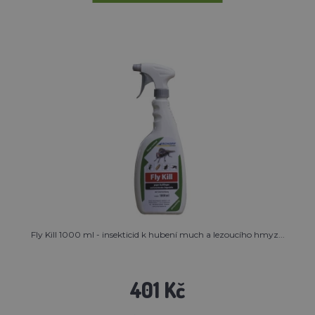
Fly Kill 1000 ml - insekticid k hubení much a lezoucího hmyz...
401 Kč