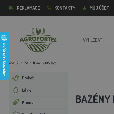
REKLAMACE
KONTAKTY
MŮJ ÚČET
Domů
Psi
Bazény pro psy
Drůbež
Líhně
BAZÉNY 
Krmiva