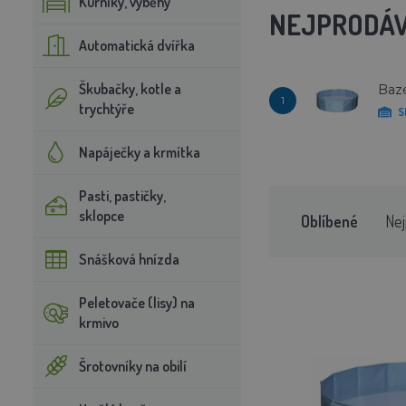
Kurníky, výběhy
NEJPRODÁV
Automatická dvířka
Škubačky, kotle a
Bazé
1
trychtýře
S
Napáječky a krmítka
Pasti, pastičky,
sklopce
Oblíbené
Nej
Snášková hnízda
Peletovače (lisy) na
krmivo
Šrotovníky na obilí