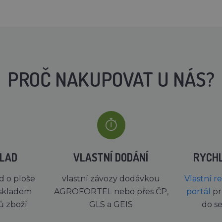
PROČ NAKUPOVAT U NÁS?
KLAD
VLASTNÍ DODÁNÍ
RYCH
d o ploše
vlastní závozy dodávkou
Vlastní r
skladem
AGROFORTEL nebo přes ČP,
portál
pr
ů zboží
GLS a GEIS
do s