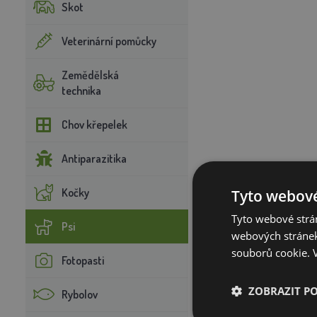
Skot
Veterinární pomůcky
Zemědělská
technika
Chov křepelek
Antiparazitika
Kočky
Tyto webové
Tyto webové strán
Psi
webových stránek
souborů cookie.
Fotopasti
ZOBRAZIT P
Rybolov