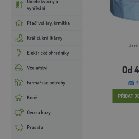
Umělé kvočny a
vyhřívání
Ptačí voliéry, krmítka
Králíci, králíkárny
Bazén
Elektrické ohradníky
Od 
Včelařství
Farmářské potřeby
S
PŘIDAT D
Koně
Ovce a kozy
Prasata