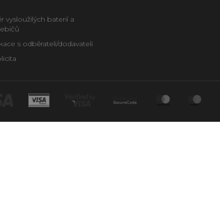
 vysloužilých baterií a
řebičů
ce s odběrateli/dodavateli
icita