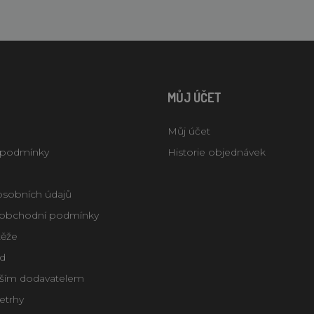
MŮJ ÚČET
Můj účet
 podmínky
Historie objednávek
osobních údajů
obchodní podmínky
těže
d
aším dodavatelem
letrhy