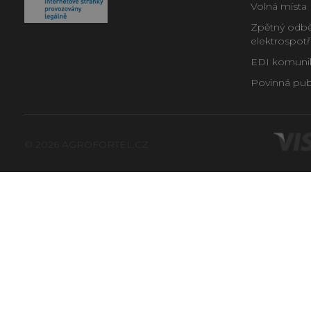
Volná místa
Zpětný odběr
elektrospot
EDI komunika
Povinná publ
© 2026 AGROFORTEL.CZ