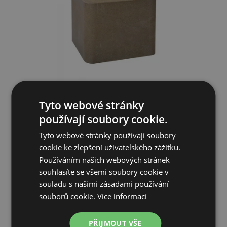
Liz solný minerální EXTRA hnědý, 10 kg
Tyto webové stránky
používají soubory cookie.
185 Kč
Tyto webové stránky používají soubory
cookie ke zlepšení uživatelského zážitku.
SKLADEM
Používáním našich webových stránek
souhlasíte se všemi soubory cookie v
PŘIDAT DO KOŠÍKU
souladu s našimi zásadami používání
souborů cookie.
Více informací
PŘIJMOUT VŠE