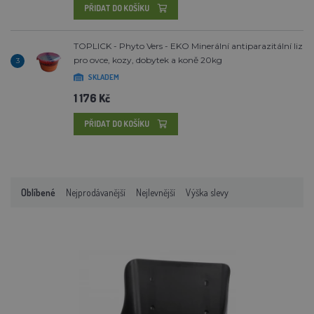
PŘIDAT DO KOŠÍKU
TOPLICK - Phyto Vers - EKO Minerální antiparazitální liz
pro ovce, kozy, dobytek a koně 20kg
3
SKLADEM
1 176 Kč
PŘIDAT DO KOŠÍKU
Oblíbené
Nejprodávanější
Nejlevnější
Výška slevy