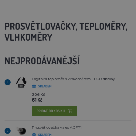
PROSVĚTLOVAČKY, TEPLOMĚRY,
VLHKOMĚRY
NEJPRODÁVANĚJŠÍ
Digitální teploměr s vlhkoměrem - LCD display
1
SKLADEM
206 Kč
61 Kč
PŘIDAT DO KOŠÍKU
Prosvětlovačka vajec AGFP1
2
SKLADEM