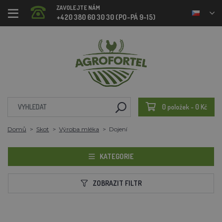
ZAVOLEJTE NÁM
+420 380 60 30 30 (PO-PÁ 9-15)
0 položek - 0 Kč
Domů
Skot
Výroba mléka
Dojení
KATEGORIE
ZOBRAZIT FILTR