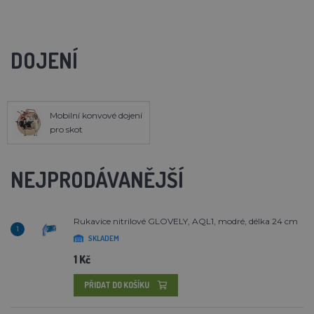
DOJENÍ
Mobilní konvové dojení
pro skot
NEJPRODÁVANĚJŠÍ
Rukavice nitrilové GLOVELY, AQL1, modré, délka 24 cm
1
SKLADEM
1 Kč
PŘIDAT DO KOŠÍKU