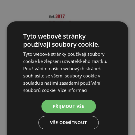
Tyto webové stránky
používají soubory cookie.
Tyto webové stránky používají soubory
cookie ke zlepšení uživatelského zážitku.
Používáním našich webových stránek
souhlasíte se všemi soubory cookie v
Monoblokový tlumič pro 200 L bezolej. vývěvu
souladu s našimi zásadami používání
souborů cookie.
Více informací
122 Kč
PŘIJMOUT VŠE
SKLADEM
VŠE ODMÍTNOUT
PŘIDAT DO KOŠÍKU