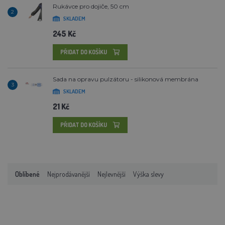
Rukávce pro dojiče, 50 cm
2
SKLADEM
245 Kč
PŘIDAT DO KOŠÍKU
Sada na opravu pulzátoru - silikonová membrána
3
SKLADEM
21 Kč
PŘIDAT DO KOŠÍKU
Oblíbené
Nejprodávanější
Nejlevnější
Výška slevy