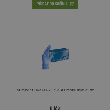
PŘIDAT DO KOŠÍKU
Rukavice nitrilové GLOVELY, AQL1, modré, délka 24 cm
1 Kč