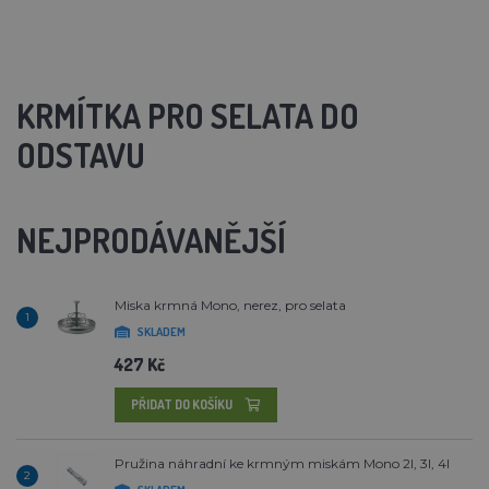
KRMÍTKA PRO SELATA DO
ODSTAVU
NEJPRODÁVANĚJŠÍ
Miska krmná Mono, nerez, pro selata
1
SKLADEM
427 Kč
PŘIDAT DO KOŠÍKU
Pružina náhradní ke krmným miskám Mono 2l, 3l, 4l
2