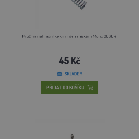
Pružina náhradní ke krmným miskám Mono 2l, 3l, 4l
45 Kč
SKLADEM
PŘIDAT DO KOŠÍKU