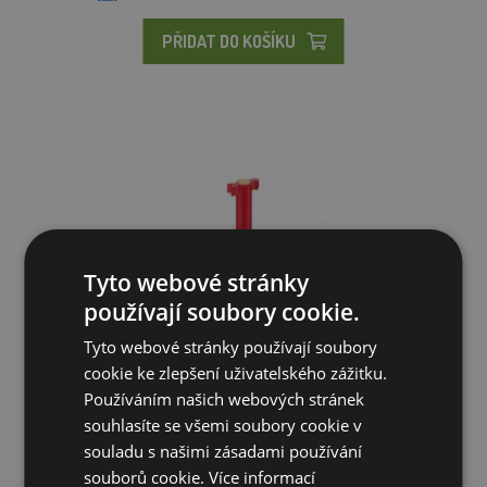
PŘIDAT DO KOŠÍKU
Tyto webové stránky
používají soubory cookie.
Tyto webové stránky používají soubory
cookie ke zlepšení uživatelského zážitku.
Používáním našich webových stránek
souhlasíte se všemi soubory cookie v
Miska krmná pro selata Mini-click / EASY PAN
souladu s našimi zásadami používání
souborů cookie.
Více informací