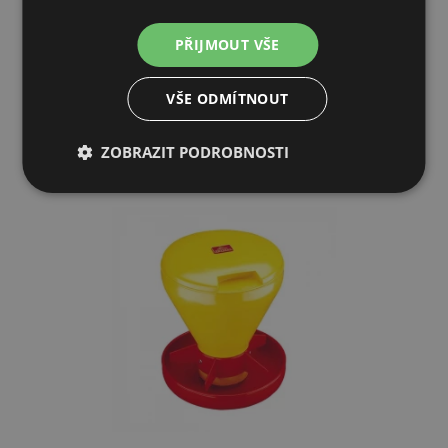
700 Kč
PŘIJMOUT VŠE
CENTRÁLNÍ SKLAD (EXPEDICE 5-7 DNŮ)
VŠE ODMÍTNOUT
PŘIDAT DO KOŠÍKU
ZOBRAZIT PODROBNOSTI