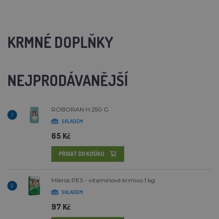
KRMNÉ DOPLŇKY
NEJPRODÁVANĚJŠÍ
ROBORAN H 250 G
1
SKLADEM
65 Kč
PŘIDAT DO KOŠÍKU
Mikros PES - vitamínové krmivo 1 kg
2
SKLADEM
97 Kč