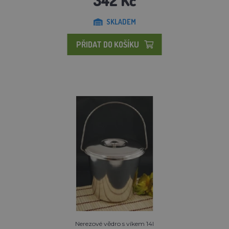
SKLADEM
PŘIDAT DO KOŠÍKU
Nerezové vědro s víkem 14l