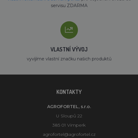
servisu ZDARMA
VLASTNÍ VÝVOJ
vyvíjíme vlastní značku našich produktů
KONTAKTY
AGROFORTEL, s.r.o.
U Sloupů 22
385 01 Vimperk
agrofortel@agrofortel.cz