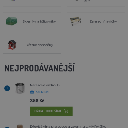
aut
Skleníky a fóliovníky
Zahradní lavičky
Dětské domečky
NEJPRODÁVANĚJŠÍ
Nerezové vědro 18l
1
SKLADEM
358 Kč
PŘIDAT DO KOŠÍKU
Dřevitá vlna pro ovoce a zeleninu LIMARA 3kg