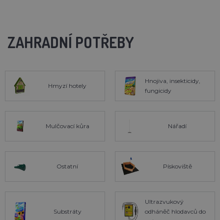
ZAHRADNÍ POTŘEBY
Hnojiva, insekticidy,
Hmyzí hotely
fungicidy
Mulčovací kůra
Nářadí
Ostatní
Pískoviště
Ultrazvukový
Substráty
odháněč hlodavců do