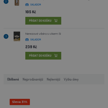
2
SKLADEM
105 Kč
PŘIDAT DO KOŠÍKU
Nerezové vědro s víkem 5l
3
SKLADEM
239 Kč
PŘIDAT DO KOŠÍKU
Oblíbené
Nejprodávanější
Nejlevnější
Výška slevy
Sleva 31%