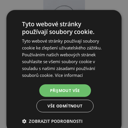
Tyto webové stránky
používají soubory cookie.
Tyto webové stránky používají soubory
cookie ke zlepšení uživatelského zážitku.
Používáním našich webových stránek
souhlasíte se všemi soubory cookie v
Nerezové vědro s velkou výlevkou 14l
souladu s našimi zásadami používání
souborů cookie.
Více informací
718 Kč
PŘIJMOUT VŠE
SKLADEM
VŠE ODMÍTNOUT
PŘIDAT DO KOŠÍKU
ZOBRAZIT PODROBNOSTI