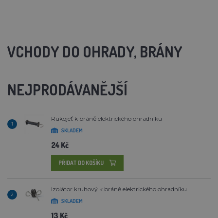
VCHODY DO OHRADY, BRÁNY
NEJPRODÁVANĚJŠÍ
Rukojeť k bráně elektrického ohradníku
1
SKLADEM
24 Kč
PŘIDAT DO KOŠÍKU
Izolátor kruhový k bráně elektrického ohradníku
2
SKLADEM
13 Kč