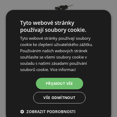
Tyto webové stránky
používají soubory cookie.
Tyto webové stránky používají soubory
cookie ke zlepšení uživatelského zážitku.
Používáním našich webových stránek
Brána KERBL Eco 4,5-9 m
souhlasíte se všemi soubory cookie v
souladu s našimi zásadami používání
384 Kč
souborů cookie.
Více informací
SKLADEM
PŘIJMOUT VŠE
PŘIDAT DO KOŠÍKU
VŠE ODMÍTNOUT
ZOBRAZIT PODROBNOSTI