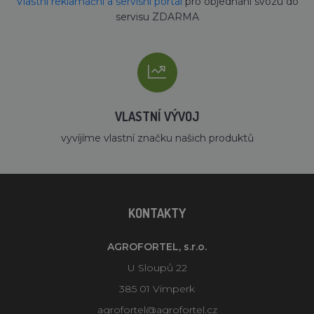
Vlastní reklamační a servisní portál
pro objednání svozu do
servisu ZDARMA
VLASTNÍ VÝVOJ
vyvíjíme vlastní značku našich produktů
KONTAKTY
AGROFORTEL, s.r.o.
U Sloupů 22
385 01 Vimperk
agrofortel@agrofortel.cz