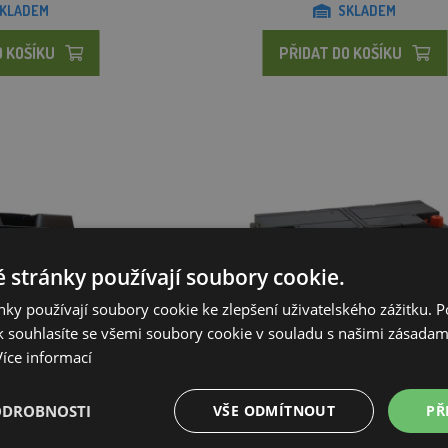
KLADEM
SKLADEM
O KOŠÍKU
PŘIDAT DO KOŠÍKU
 stránky používají soubory cookie.
ky používají soubory cookie ke zlepšení uživatelského zážitku. 
 souhlasíte se všemi soubory cookie v souladu s našimi zásadam
Více informací
cký ohradník 12 V 44 Ah
Baterie pro elektrický ohradník 12 V 
ODROBNOSTI
VŠE ODMÍTNOUT
PŘ