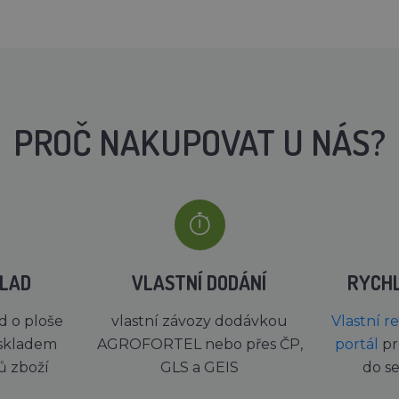
PROČ NAKUPOVAT U NÁS?
KLAD
VLASTNÍ DODÁNÍ
RYCH
d o ploše
vlastní závozy dodávkou
Vlastní r
skladem
AGROFORTEL nebo přes ČP,
portál
pr
ů zboží
GLS a GEIS
do s