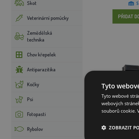
Skot
S
PŘIDAT D
Veterinární pomůcky
Zemědělská
technika
Chov křepelek
Antiparazitika
Kočky
Tyto webové
Tyto webové strán
Psi
webových stránek
souborů cookie.
Fotopasti
Baterie pro elektri
ZOBRAZIT P
Rybolov