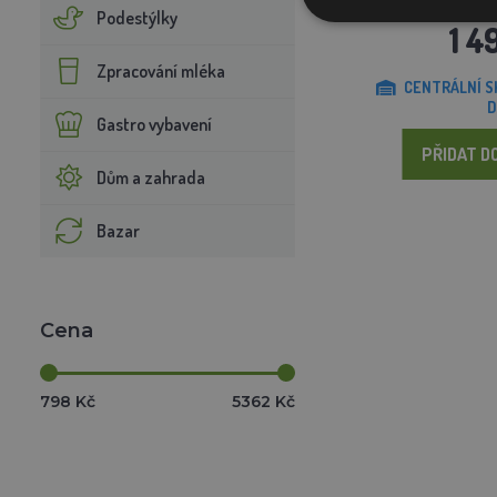
Podestýlky
1 4
Zpracování mléka
CENTRÁLNÍ S
D
Gastro vybavení
PŘIDAT D
Dům a zahrada
Bazar
Cena
798 Kč
5362 Kč