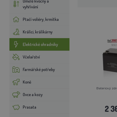
Umělé kvočny a
vyhřívání
Ptačí voliéry, krmítka
Králíci, králíkárny
Elektrické ohradníky
Včelařství
Farmářské potřeby
Koně
Bateriový zdr
Ovce a kozy
2 3
Prasata