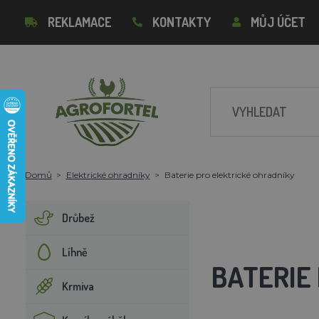
REKLAMACE
KONTAKTY
MŮJ ÚČET
Domů
Elektrické ohradníky
Baterie pro elektrické ohradníky
Drůbež
Líhně
BATERIE
Krmiva