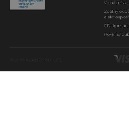
Volná místa
Zpětný odběr
elektrospot
EDI komunika
Povinná publ
© 2026 AGROFORTEL.CZ