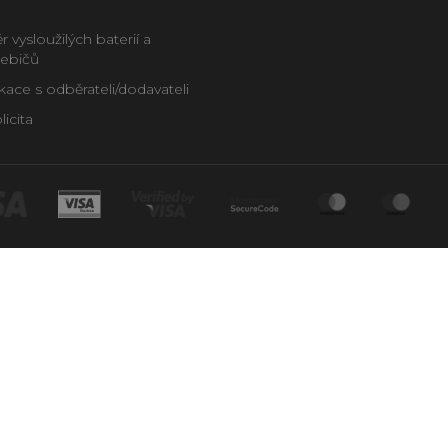
 vysloužilých baterií a
řebičů
ce s odběrateli/dodavateli
icita