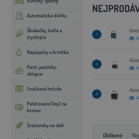
Kurníky, výběhy
NEJPRODÁV
Automatická dvířka
Škubačky, kotle a
Bate
1
trychtýře
S
Napáječky a krmítka
Bate
2
Pasti, pastičky,
S
sklopce
Snášková hnízda
Bate
3
S
Peletovače (lisy) na
krmivo
Šrotovníky na obilí
Oblíbené
Nej