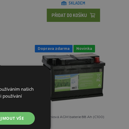
SKLADEM
PŘIDAT DO KOŠÍKU
Doprava zdarma
Novinka
Používáním našich
i používání
95 Ah
Prémiová AGM baterie 88 Ah (C100)
IJMOUT VŠE