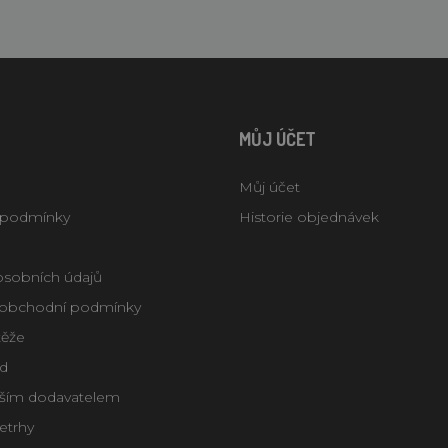
MŮJ ÚČET
Můj účet
 podmínky
Historie objednávek
osobních údajů
obchodní podmínky
těže
d
aším dodavatelem
letrhy