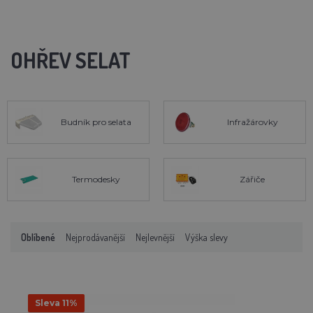
OHŘEV SELAT
Budník pro selata
Infražárovky
Termodesky
Zářiče
Oblíbené
Nejprodávanější
Nejlevnější
Výška slevy
Sleva 11%