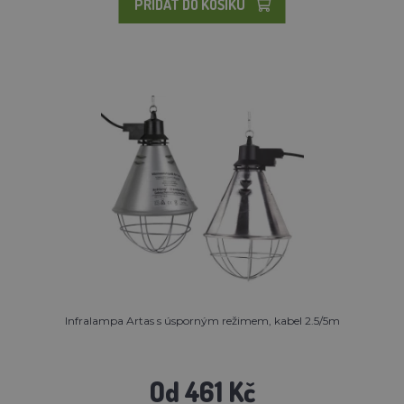
PŘIDAT DO KOŠÍKU
Infralampa Artas s úsporným režimem, kabel 2.5/5m
Od 461 Kč