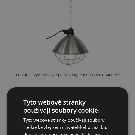
Infrazářič - výhřevná lampa se širokým kloboukem, kabel 5 m
...
648 Kč
Tyto webové stránky
používají soubory cookie.
SKLADEM
Tyto webové stránky používají soubory
PŘIDAT DO KOŠÍKU
cookie ke zlepšení uživatelského zážitku.
Používáním našich webových stránek