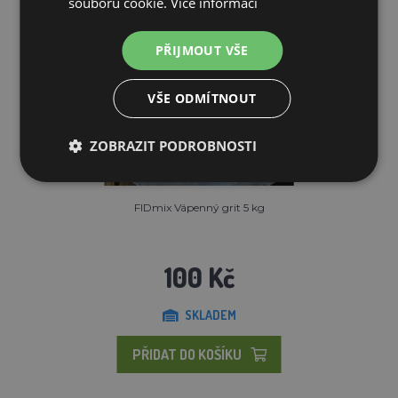
souborů cookie.
Více informací
PŘIJMOUT VŠE
VŠE ODMÍTNOUT
ZOBRAZIT PODROBNOSTI
FIDmix Vápenný grit 5 kg
100 Kč
SKLADEM
PŘIDAT DO KOŠÍKU