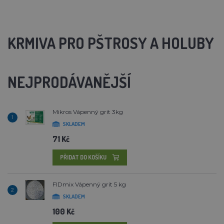
KRMIVA PRO PŠTROSY A HOLUBY
NEJPRODÁVANĚJŠÍ
Mikros Vápenný grit 3kg
1
SKLADEM
71 Kč
PŘIDAT DO KOŠÍKU
FIDmix Vápenný grit 5 kg
2
SKLADEM
100 Kč