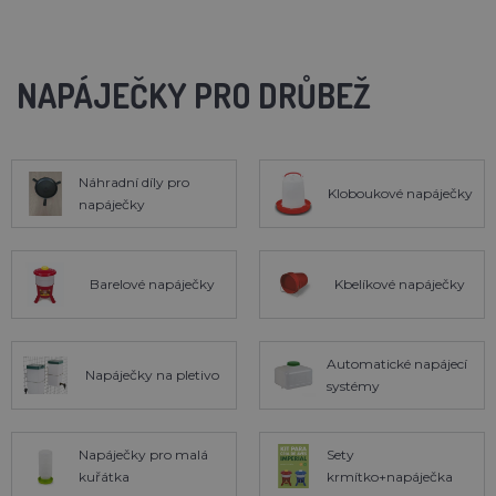
NAPÁJEČKY PRO DRŮBEŽ
Náhradní díly pro
Kloboukové napáječky
napáječky
Barelové napáječky
Kbelíkové napáječky
Automatické napájecí
Napáječky na pletivo
systémy
Napáječky pro malá
Sety
kuřátka
krmítko+napáječka