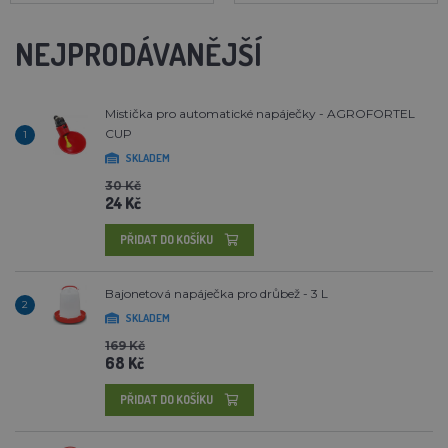
NEJPRODÁVANĚJŠÍ
Mistička pro automatické napáječky - AGROFORTEL
CUP
1
SKLADEM
30 Kč
24 Kč
PŘIDAT DO KOŠÍKU
Bajonetová napáječka pro drůbež - 3 L
2
SKLADEM
169 Kč
68 Kč
PŘIDAT DO KOŠÍKU