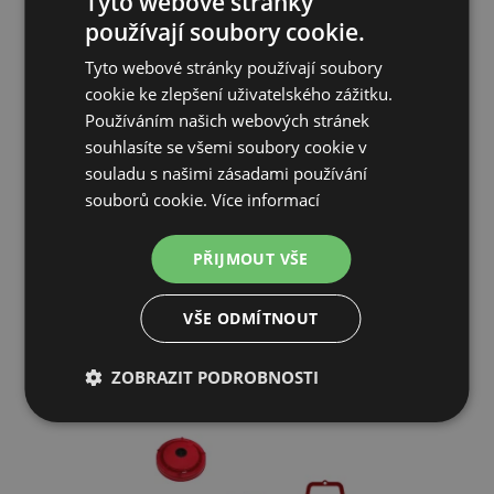
Tyto webové stránky
používají soubory cookie.
Tyto webové stránky používají soubory
cookie ke zlepšení uživatelského zážitku.
Používáním našich webových stránek
Sada na výrobu napáječky / 5 ks
souhlasíte se všemi soubory cookie v
souladu s našimi zásadami používání
souborů cookie.
Více informací
54 Kč
PŘIJMOUT VŠE
SKLADEM
PŘIDAT DO KOŠÍKU
VŠE ODMÍTNOUT
ZOBRAZIT PODROBNOSTI