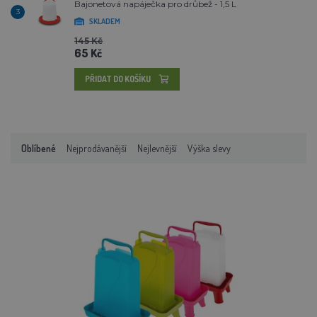
Bajonetová napáječka pro drůbež - 1,5 L
3
SKLADEM
145 Kč
65 Kč
PŘIDAT DO KOŠÍKU
Oblíbené
Nejprodávanější
Nejlevnější
Výška slevy