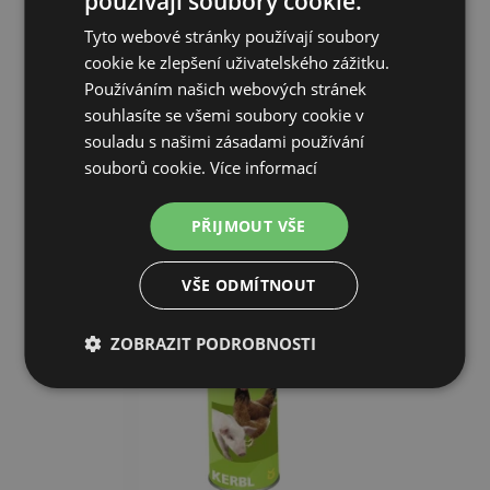
používají soubory cookie.
Tyto webové stránky používají soubory
281 Kč
cookie ke zlepšení uživatelského zážitku.
Používáním našich webových stránek
SKLADEM
souhlasíte se všemi soubory cookie v
souladu s našimi zásadami používání
PŘIDAT DO KOŠÍKU
souborů cookie.
Více informací
PŘIJMOUT VŠE
VŠE ODMÍTNOUT
ZOBRAZIT PODROBNOSTI