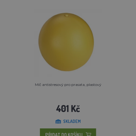
Míč antistresový pro prasata, plastový
401 Kč
SKLADEM
PŘIDAT DO KOŠÍKU