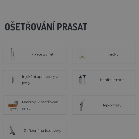
OŠETŘOVÁNÍ PRASAT
Fixace zvířat
Hračky
Injekční aplikátory a
Kanibalismus
jehly
Nástroje k ošetřování
Teploměry
selat
Zařízení na kadavery