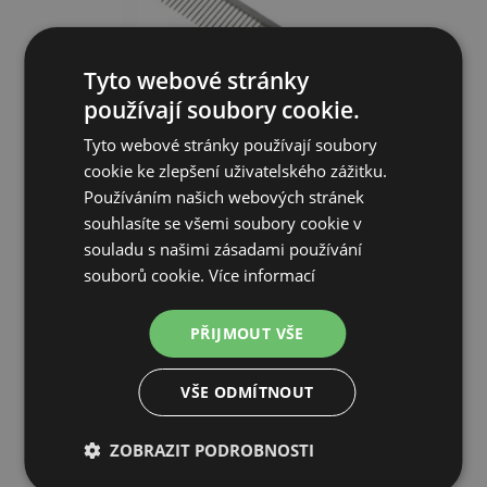
Tyto webové stránky
používají soubory cookie.
Tyto webové stránky používají soubory
cookie ke zlepšení uživatelského zážitku.
Aesculap Hřeben na srst a hřívu, nerezový
Používáním našich webových stránek
souhlasíte se všemi soubory cookie v
souladu s našimi zásadami používání
Od 307 Kč
souborů cookie.
Více informací
CENTRÁLNÍ SKLAD (EXPEDICE 5-7 DNŮ)
PŘIJMOUT VŠE
PŘIDAT DO KOŠÍKU
VŠE ODMÍTNOUT
ZOBRAZIT PODROBNOSTI