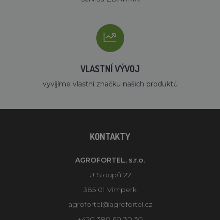
VLASTNÍ VÝVOJ
vyvíjíme vlastní značku našich produktů
KONTAKTY
AGROFORTEL, s.r.o.
U Sloupů 22
385 01 Vimperk
agrofortel@agrofortel.cz
+420 380 60 30 30