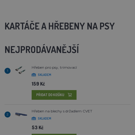
KARTÁČE A HŘEBENY NA PSY
NEJPRODÁVANĚJŠÍ
Hřeben pro psy, trimovací
1
SKLADEM
159 Kč
PŘIDAT DO KOŠÍKU
Hřeben na blechy s držadlem CVET
2
SKLADEM
53 Kč