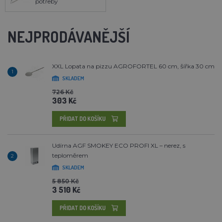
potřeby
NEJPRODÁVANĚJŠÍ
XXL Lopata na pizzu AGROFORTEL 60 cm, šířka 30 cm
1
SKLADEM
726 Kč
303 Kč
PŘIDAT DO KOŠÍKU
Udírna AGF SMOKEY ECO PROFI XL – nerez, s
teploměrem
2
SKLADEM
5 850 Kč
3 510 Kč
PŘIDAT DO KOŠÍKU