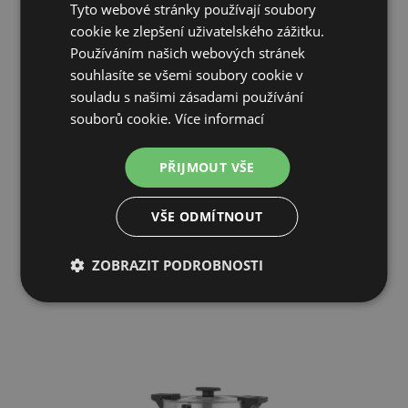
Tyto webové stránky používají soubory
cookie ke zlepšení uživatelského zážitku.
Používáním našich webových stránek
souhlasíte se všemi soubory cookie v
souladu s našimi zásadami používání
XXL Lopata na pizzu AGROFORTEL 60 cm, šířka 30 cm
souborů cookie.
Více informací
726 Kč
PŘIJMOUT VŠE
303 Kč
VŠE ODMÍTNOUT
SKLADEM
PŘIDAT DO KOŠÍKU
ZOBRAZIT PODROBNOSTI