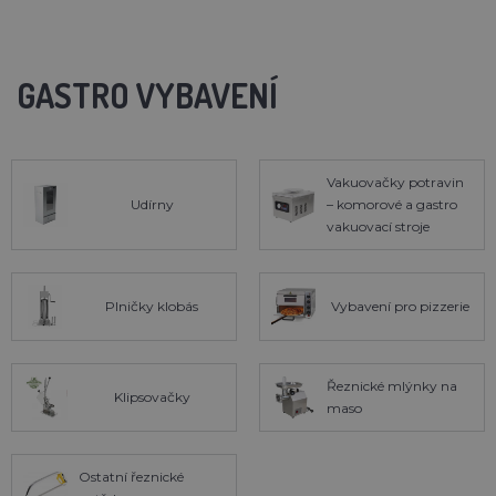
GASTRO VYBAVENÍ
Vakuovačky potravin
Udírny
– komorové a gastro
vakuovací stroje
Plničky klobás
Vybavení pro pizzerie
Řeznické mlýnky na
Klipsovačky
maso
Ostatní řeznické