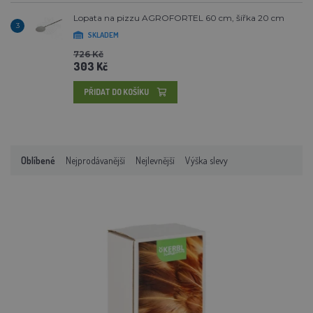
Lopata na pizzu AGROFORTEL 60 cm, šířka 20 cm
3
SKLADEM
726 Kč
303 Kč
PŘIDAT DO KOŠÍKU
Oblíbené
Nejprodávanější
Nejlevnější
Výška slevy