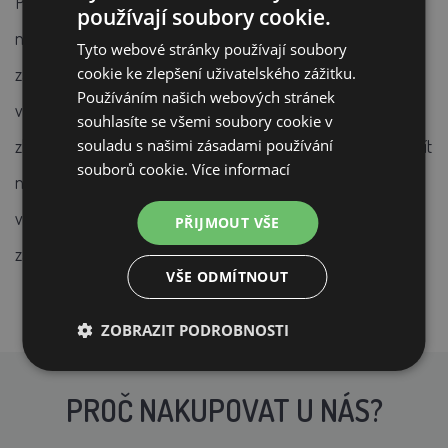
Projděte si nabídku fotopastí, vyberte tu, která vám bude
používají soubory cookie.
nejvíce vyhovovat, a můžete začít pořizovat neobyčejné
Tyto webové stránky používají soubory
záběry zvířat v jejich přirozeném prostředí. Fotopasti jsou
cookie ke zlepšení uživatelského zážitku.
Používáním našich webových stránek
vybaveny snímačem pohybu, díky kterému začnou ve
souhlasíte se všemi soubory cookie v
zlomku sekundy snímat, jakmile se před objektivem začne dít
souladu s našimi zásadami používání
souborů cookie.
Více informací
něco zajímavého. Dokážou pořizovat fotografie i natáčet
videa, díky infračerveným LED diodám navíc pořizují kvalitní
PŘIJMOUT VŠE
záběry i v noci, byť černobílé, zatímco ve dne barevné.
VŠE ODMÍTNOUT
ZOBRAZIT PODROBNOSTI
PROČ NAKUPOVAT U NÁS?