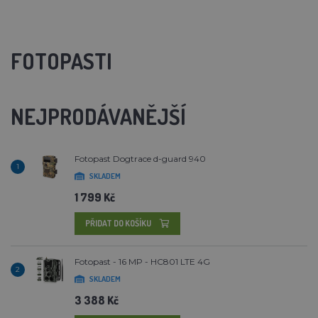
FOTOPASTI
NEJPRODÁVANĚJŠÍ
Fotopast Dogtrace d-guard 940
1
SKLADEM
1 799 Kč
PŘIDAT DO KOŠÍKU
Fotopast - 16 MP - HC801 LTE 4G
2
SKLADEM
3 388 Kč