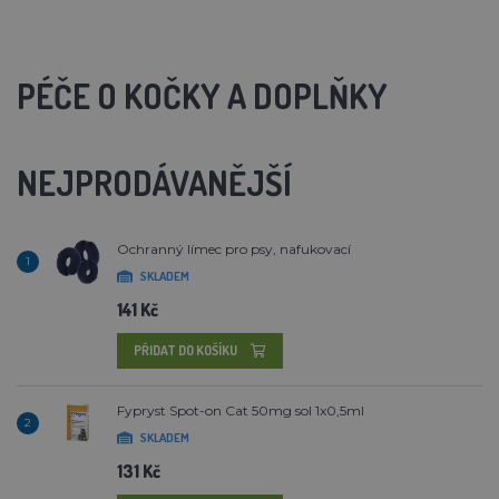
PÉČE O KOČKY A DOPLŇKY
NEJPRODÁVANĚJŠÍ
Ochranný límec pro psy, nafukovací
1
SKLADEM
141 Kč
PŘIDAT DO KOŠÍKU
Fypryst Spot-on Cat 50mg sol 1x0,5ml
2
SKLADEM
131 Kč