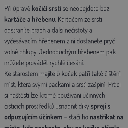
Při úpravě
kočičí srsti
se neobejdete bez
kartáče a hřebenu
. Kartáčem ze srsti
odstraníte prach a další nečistoty a
vyčesávacím hřebenem z ní dostanete pryč
volné chlupy. Jednoduchým hřebenem pak
můžete provádět rychlé česání.
Ke starostem majitelů koček patří také čištění
míst, která svými packami a srstí zašpiní. Práci
si naštěstí lze kromě používání účinných
čisticích prostředků usnadnit díky
spreji s
odpuzujícím účinkem
– stačí ho
nastříkat na
místa, kde nechcete, aby se kočka otírala
,