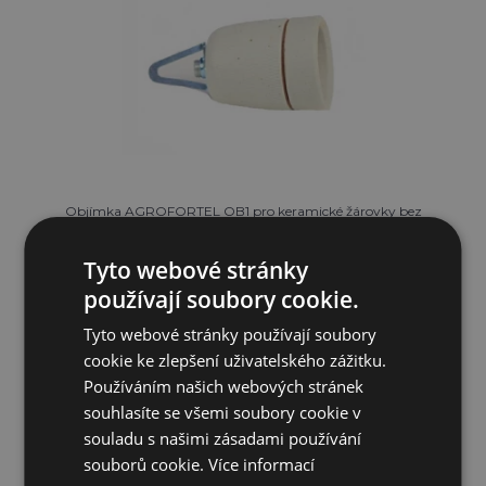
Objímka AGROFORTEL OB1 pro keramické žárovky bez
přívodního ...
Tyto webové stránky
109 Kč
používají soubory cookie.
Tyto webové stránky používají soubory
SKLADEM
cookie ke zlepšení uživatelského zážitku.
Používáním našich webových stránek
PŘIDAT DO KOŠÍKU
souhlasíte se všemi soubory cookie v
souladu s našimi zásadami používání
souborů cookie.
Více informací