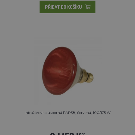
PŘIDAT DO KOŠÍKU
Infražárovka úsporná PAR38, červená, 100/175 W