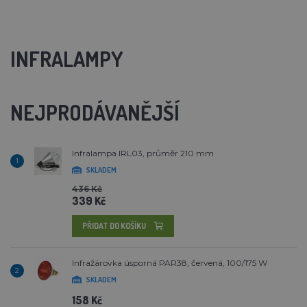
INFRALAMPY
NEJPRODÁVANĚJŠÍ
Infralampa IRL03, průměr 210 mm
1
SKLADEM
436 Kč
339 Kč
PŘIDAT DO KOŠÍKU
Infražárovka úsporná PAR38, červená, 100/175 W
2
SKLADEM
158 Kč