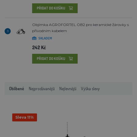
PŘIDAT DO KOŠÍKU
Objímka AGROFORTEL OB2 pro keramické žárovky s
přívodním kabelem
3
SKLADEM
242 Kč
PŘIDAT DO KOŠÍKU
Oblíbené
Nejprodávanější
Nejlevnější
Výška slevy
Sleva 11%