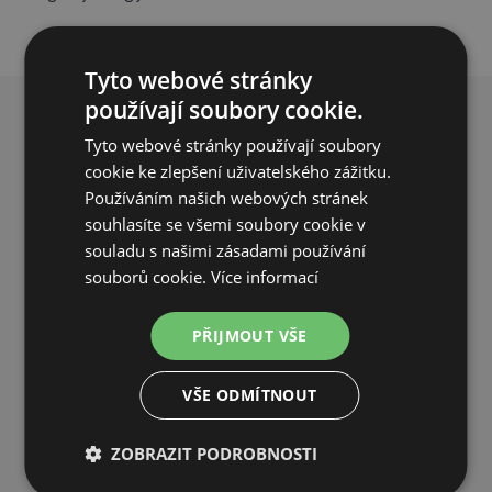
Tyto webové stránky
používají soubory cookie.
PROČ NAKUPOVAT U NÁS?
Tyto webové stránky používají soubory
cookie ke zlepšení uživatelského zážitku.
Používáním našich webových stránek
souhlasíte se všemi soubory cookie v
souladu s našimi zásadami používání
souborů cookie.
Více informací
DOPRAVA ZDARMA
PŘIJMOUT VŠE
na objednávky od 5000 Kč včetně DPH
VŠE ODMÍTNOUT
ZOBRAZIT PODROBNOSTI