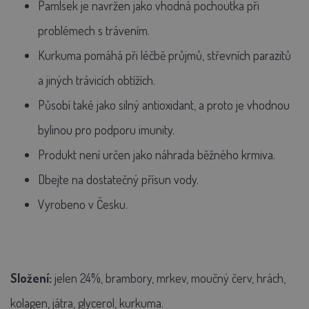
Pamlsek je navržen jako vhodná pochoutka při
problémech s trávením.
Kurkuma pomáhá při léčbě průjmů, střevních parazitů
a jiných trávicích obtížích.
Působí také jako silný antioxidant, a proto je vhodnou
bylinou pro podporu imunity.
Produkt není určen jako náhrada běžného krmiva.
Dbejte na dostatečný přísun vody.
Vyrobeno v Česku.
Složení:
jelen 24%, brambory, mrkev, moučný červ, hrách,
kolagen, játra, glycerol, kurkuma.