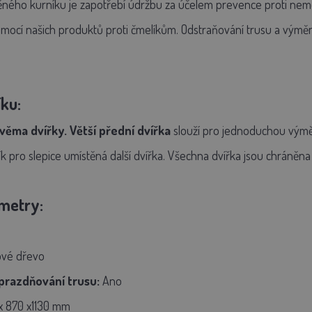
ěného kurníku je zapotřebí údržbu za účelem prevence proti ne
pomocí našich produktů proti čmelíkům. Odstraňování trusu a vým
íku:
věma dvířky
.
Větší přední dvířka
slouží
pro jednoduchou výměn
k pro slepice umístěná další
dvířka.
Všechna dvířka jsou
chráněna
metry:
vé dřevo
prazdňování trusu:
Ano
 x 870 x1130 mm