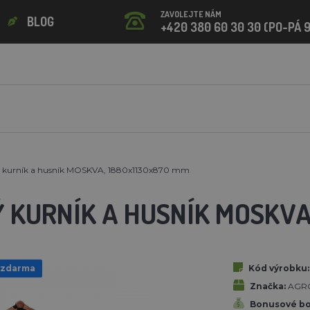
ZAVOLEJTE NÁM
BLOG
+420 380 60 30 30 (PO-PÁ 9
 kurník a husník MOSKVA, 1880x1130x870 mm
 KURNÍK A HUSNÍK MOSKVA
 zdarma
Kód výrobku:
Značka:
AGR
Bonusové bo