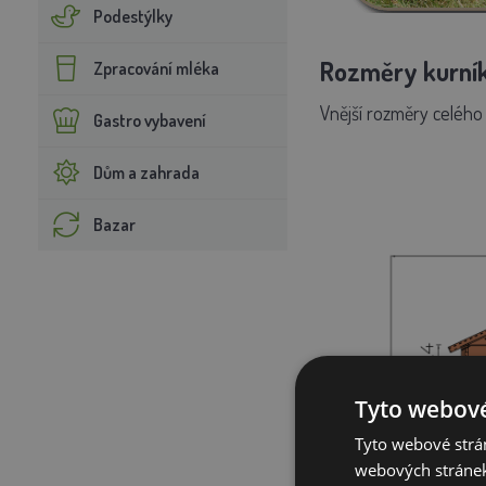
Podestýlky
Rozměry kurníku
Zpracování mléka
Vnější rozměry
celého 
Gastro vybavení
Dům a zahrada
Bazar
Tyto webové
Tyto webové strán
webových stránek