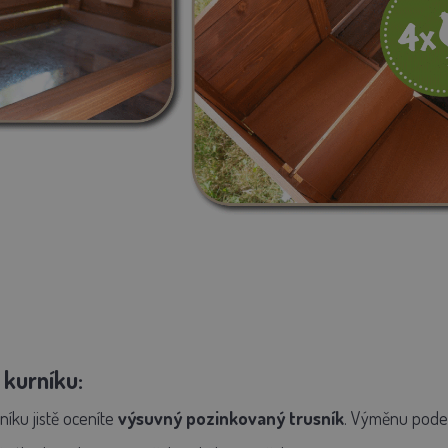
 kurníku:
rníku
jistě
oceníte
výsuvný pozinkovaný trusník
.
Výměnu podes