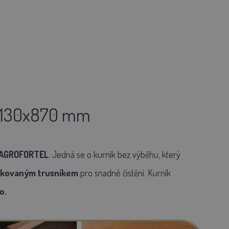
1130x870 mm
 AGROFORTEL
. Jedná se o kurník bez výběhu, který
nkovaným
trusníkem
pro snadné čistění. Kurník
o.