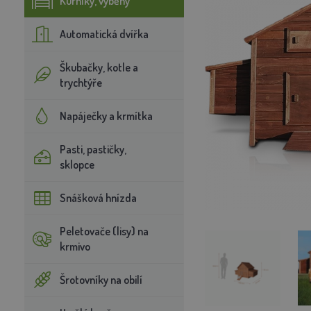
Kurníky, výběhy
Automatická dvířka
Škubačky, kotle a
trychtýře
Napáječky a krmítka
Pasti, pastičky,
sklopce
Snášková hnízda
Peletovače (lisy) na
krmivo
Šrotovníky na obilí