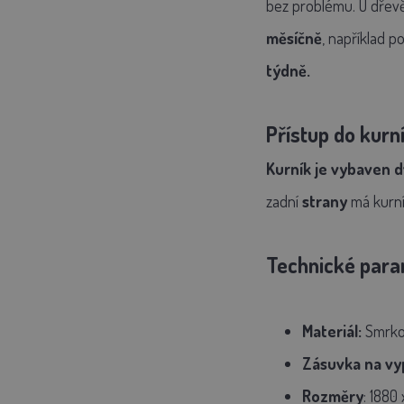
bez problému.
U dřev
měsíčně
, například 
týdně.
Přístup do kurn
Kurník je
vybaven
d
zadní
strany
má kurní
Technické para
Materiál:
Smrko
Zásuvka na vy
Rozměry
: 1880