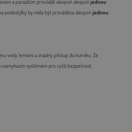
mocem a parazitům provádět alespoň alespoň
jednou
ěna podestýlky by měla být prováděna alespoň
jednou
u vody, krmení a snadný přístup do kurníku. Ze
 uzamykacím systémem
pro vyšší bezpečnost.