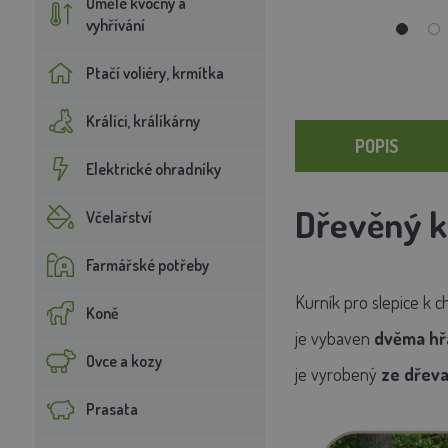
Umělé kvočny a
vyhřívání
Ptačí voliéry, krmítka
Králíci, králíkárny
POPIS
Elektrické ohradníky
Dřevěný k
Včelařství
Farmářské potřeby
Kurník
pro slepice
k c
Koně
je
vybaven
dvěma hř
Ovce a kozy
je
vyrobený
ze
dřeva
Prasata