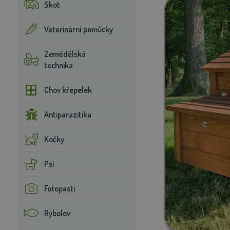
Skot
Veterinární pomůcky
Zemědělská
technika
Chov křepelek
Antiparazitika
Kočky
Psi
Fotopasti
Rybolov