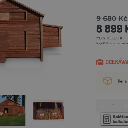
9 680 Kč
8 899 
7 354,55 KČ BEZ DPH
Nejnižší cena za posled
OČEKÁVÁM
Cena 