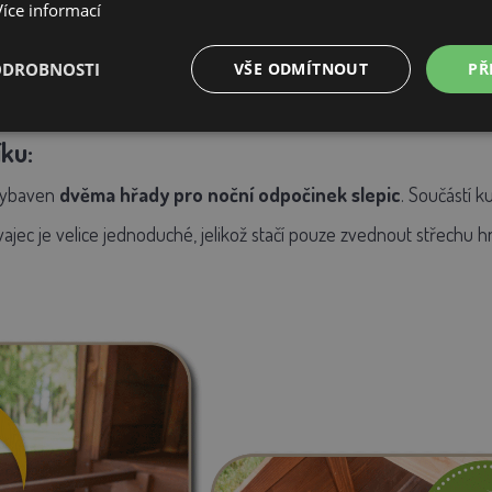
Více informací
ODROBNOSTI
VŠE ODMÍTNOUT
PŘ
ku:
vybaven
dvěma hřady pro
noční
odpočinek slepic
. Součástí k
vajec
je velice
jednoduché
, jelikož
stačí
pouze zvednout střechu
hn