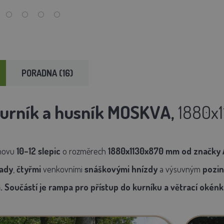
PORADNA (16)
urník a husník MOSKVA,
1880x
hovu
10–12 slepic
o rozměrech
1880x1130x870 mm
od značky
ady
,
čtyřmi
venkovními
snáškovými hnízdy
a výsuvným
pozi
. Součástí je rampa pro přístup do kurníku a větrací okénk