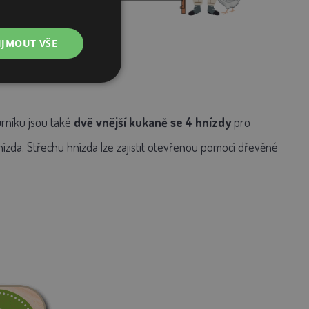
IJMOUT VŠE
urníku jsou také
dvě vnější kukaně se 4 hnízdy
pro
ízda. Střechu hnízda lze zajistit otevřenou pomocí dřevěné