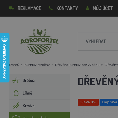
REKLAMACE
KONTAKTY
MŮJ ÚČET
Domů
Kurníky, výběhy
Dřevěné kurníky bez výběhu
Dřevěný
DŘEVĚNÝ
Drůbež
Líhně
Sleva 8%
Doprava
Krmiva