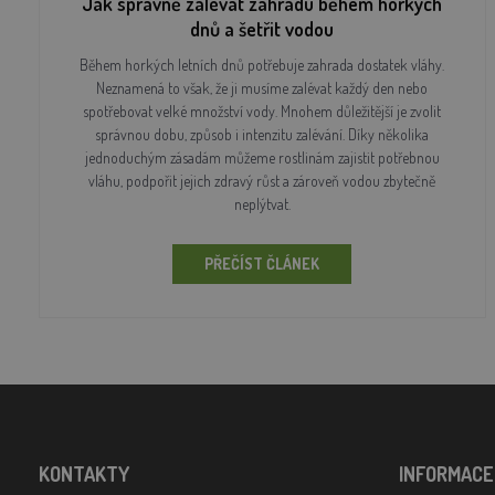
Jak správně zalévat zahradu během horkých
dnů a šetřit vodou
Během horkých letních dnů potřebuje zahrada dostatek vláhy.
Neznamená to však, že ji musíme zalévat každý den nebo
spotřebovat velké množství vody. Mnohem důležitější je zvolit
správnou dobu, způsob i intenzitu zalévání. Díky několika
jednoduchým zásadám můžeme rostlinám zajistit potřebnou
vláhu, podpořit jejich zdravý růst a zároveň vodou zbytečně
neplýtvat.
PŘEČÍST ČLÁNEK
KONTAKTY
INFORMACE