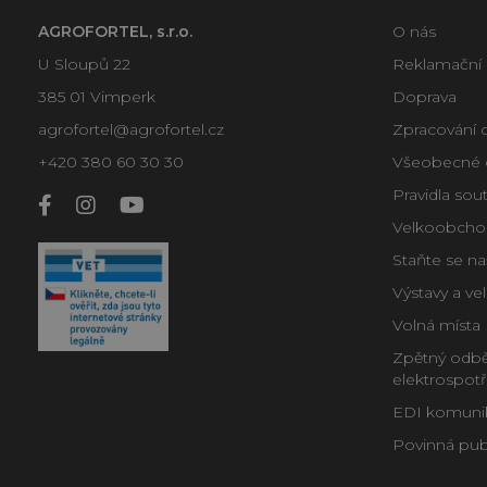
AGROFORTEL, s.r.o.
O nás
U Sloupů 22
Reklamační
385 01 Vimperk
Doprava
agrofortel@agrofortel.cz
Zpracování 
+420 380 60 30 30
Všeobecné 
Pravidla sou
Velkoobcho
Staňte se n
Výstavy a ve
Volná místa
Zpětný odběr
elektrospot
EDI komunika
Povinná publ