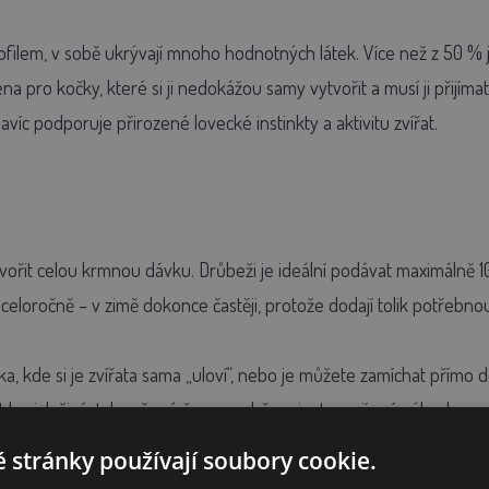
filem, v sobě ukrývají mnoho hodnotných látek. Více než z 50 % js
ména pro kočky, které si ji nedokážou samy vytvořit a musí ji přijím
víc podporuje přirozené lovecké instinkty a aktivitu zvířat.
vořit celou krmnou dávku. Drůbeži je ideální podávat maximálně 1
celoročně – v zimě dokonce častěji, protože dodají tolik potřebnou e
 kde si je zvířata sama „uloví“, nebo je můžete zamíchat přímo do
e jak živé, tak sušené červy – obě varianty mají své výhody a u vě
 stránky používají soubory cookie.