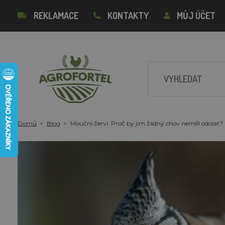
REKLAMACE
KONTAKTY
MŮJ ÚČET
Domů
Blog
Mouční červi: Proč by jim žádný chov neměl odolat?