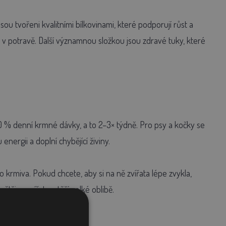
ou tvořeni kvalitními bílkovinami, které podporují růst a
at v potravě. Další významnou složkou jsou zdravé tuky, které
0 % denní krmné dávky, a to 2–3× týdně. Pro psy a kočky se
nergii a doplní chybějící živiny.
 krmiva. Pokud chcete, aby si na ně zvířata lépe zvykla,
tšiny zvířat se těší velké oblibě.