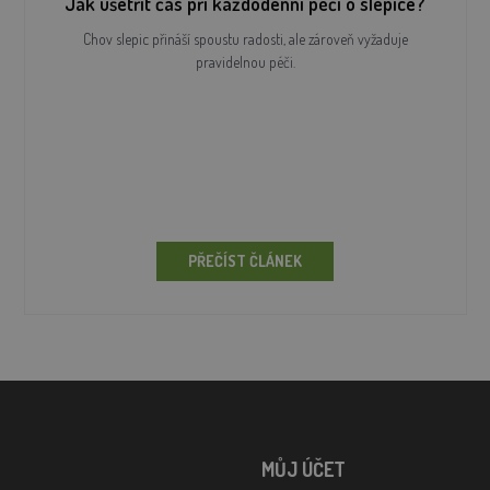
Jak ušetřit čas při každodenní péči o slepice?
Chov slepic přináší spoustu radosti, ale zároveň vyžaduje
pravidelnou péči.
PŘEČÍST ČLÁNEK
MŮJ ÚČET