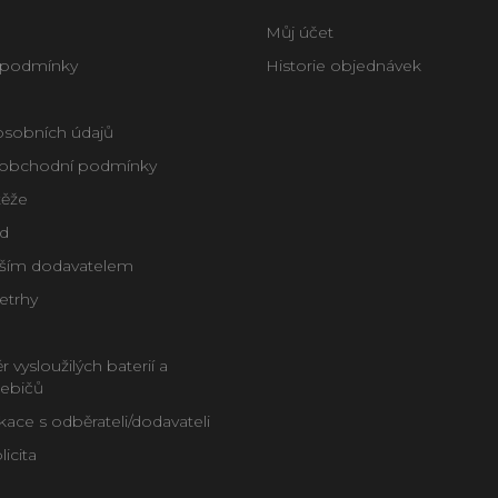
Můj účet
 podmínky
Historie objednávek
osobních údajů
obchodní podmínky
těže
d
aším dodavatelem
letrhy
 vysloužilých baterií a
řebičů
ce s odběrateli/dodavateli
icita