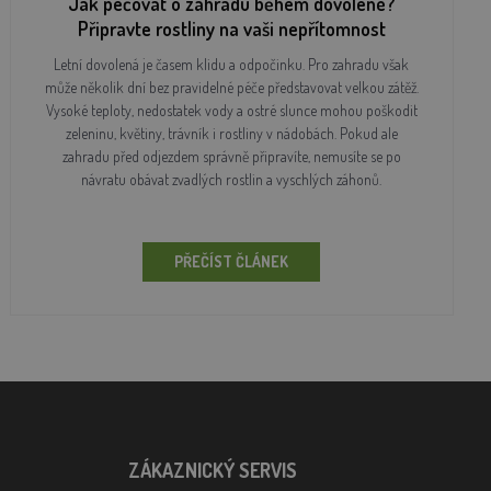
Jak pečovat o zahradu během dovolené?
Připravte rostliny na vaši nepřítomnost
Letní dovolená je časem klidu a odpočinku. Pro zahradu však
může několik dní bez pravidelné péče představovat velkou zátěž.
Vysoké teploty, nedostatek vody a ostré slunce mohou poškodit
zeleninu, květiny, trávník i rostliny v nádobách. Pokud ale
zahradu před odjezdem správně připravíte, nemusíte se po
návratu obávat zvadlých rostlin a vyschlých záhonů.
PŘEČÍST ČLÁNEK
ZÁKAZNICKÝ SERVIS