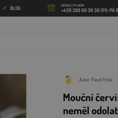
ZAVOLEJTE NÁM
BLOG
+420 380 60 30 30 (PO-PÁ 9
Autor: Pavel Frček
Mouční červi
neměl odolat