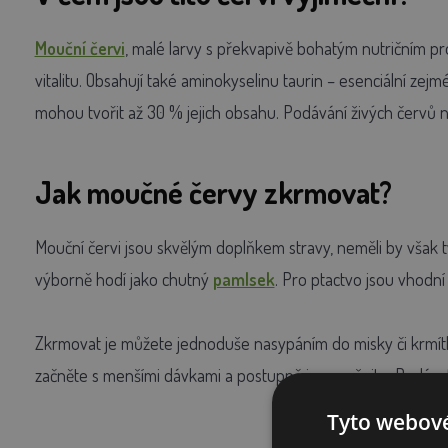
Mouční červi
, malé larvy s překvapivě bohatým nutričním pro
vitalitu. Obsahují také aminokyselinu taurin – esenciální zej
mohou tvořit až 30 % jejich obsahu. Podávání živých červů na
Jak moučné červy zkrmovat?
Mouční červi jsou skvělým doplňkem stravy, neměli by však t
výborně hodí jako chutný
pamlsek
. Pro ptactvo jsou vhodní 
Zkrmovat je můžete jednoduše nasypáním do misky či krmítka,
začněte s menšími dávkami a postupně je navyšujte. Podávat lz
Tyto webové