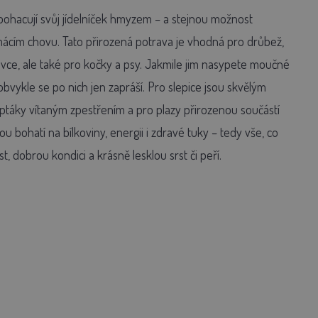
obohacují svůj jídelníček hmyzem – a stejnou možnost
mácím chovu. Tato přirozená potrava je vhodná pro drůbež,
odavce, ale také pro kočky a psy. Jakmile jim nasypete moučné
bvykle se po nich jen zapráší. Pro slepice jsou skvělým
 ptáky vítaným zpestřením a pro plazy přirozenou součástí
jsou bohatí na bílkoviny, energii i zdravé tuky – tedy vše, co
t, dobrou kondici a krásně lesklou srst či peří.