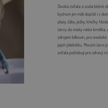
Divoká zvířata si zcela běžně 
bychom jim měli dopřát i v do
plazy, žáby, ježky, křečky, hl
červy do misky nebo krmítka, o
zdrojem bílkovin, pro exotické
jejich jídelníčku. Mouční červi 
zvířata potřebují pro zdravý růs