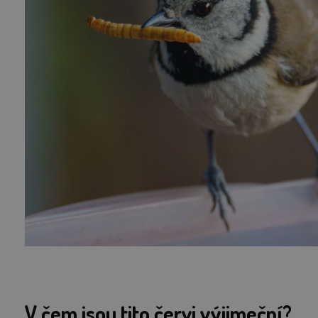
V čem jsou tito červi výjimeční?