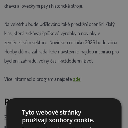
dravci a loveckými psy i historické stroje.
Na veletrhu bude udělováno také prestižní ocenění Zlatý
klas, které získávají špičkové výrobky a novinky v
zemědělském sektoru. Novinkou ročníku 2026 bude zóna
Hobby dům a zahrada, kde návštěvníci najdou inspiraci pro
bydlení, zahradu, volný čas i každodenní život
Více informací o programu najdete
zde
!
Přijďte se za námi podívat
Tyto webové stránky
Země živitelka 2026 bude skvělou příležitostí, jak načerpat
používají soubory cookie.
inspiraci, poznat novinky ze světa zemědělství a potkat se s