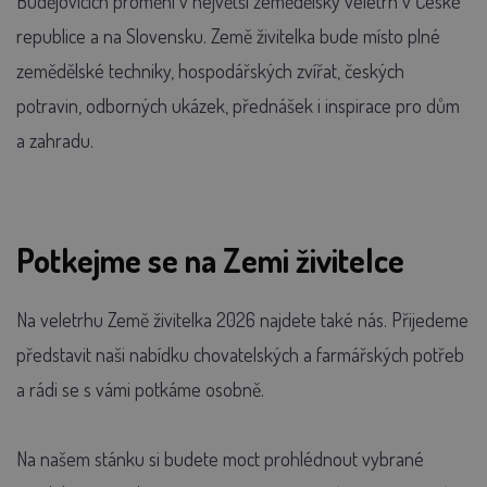
Budějovicích promění v největší zemědělský veletrh v České
republice a na Slovensku. Země živitelka bude místo plné
zemědělské techniky, hospodářských zvířat, českých
potravin, odborných ukázek, přednášek i inspirace pro dům
a zahradu.
Potkejme se na Zemi živitelce
Na veletrhu Země živitelka 2026 najdete také nás. Přijedeme
představit naši nabídku chovatelských a farmářských potřeb
a rádi se s vámi potkáme osobně.
Na našem stánku si budete moct prohlédnout vybrané