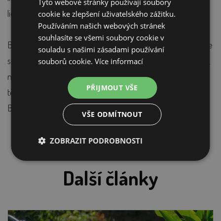
Tyto webové stránky používají soubory
lidmi, kteří mají k chovu, farmářství a venkovu blízko.
cookie ke zlepšení uživatelského zážitku.
Používáním našich webových stránek
souhlasíte se všemi soubory cookie v
Budeme rádi, když se zastavíte také u našeho stánku. Přijďte
souladu s našimi zásadami používání
si prohlédnout naše produkty, zeptat se na to, co vás zajímá,
souborů cookie.
Více informací
nebo si jen popovídat o vašem chovu. Budeme se na vás
PŘIJMOUT VŠE
těšit od 20. do 25. srpna 2026 na Výstavišti v Českých
Budějovicích!
VŠE ODMÍTNOUT
ZOBRAZIT PODROBNOSTI
Další články