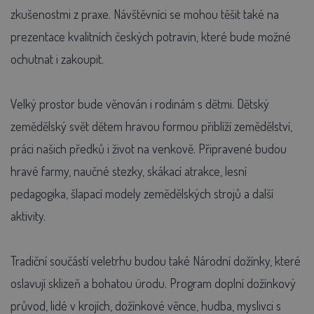
zkušenostmi z praxe. Návštěvníci se mohou těšit také na
prezentace kvalitních českých potravin, které bude možné
ochutnat i zakoupit.
Velký prostor bude věnován i rodinám s dětmi. Dětský
zemědělský svět dětem hravou formou přiblíží zemědělství,
práci našich předků i život na venkově. Připravené budou
hravé farmy, naučné stezky, skákací atrakce, lesní
pedagogika, šlapací modely zemědělských strojů a další
aktivity.
Tradiční součástí veletrhu budou také Národní dožínky, které
oslavují sklizeň a bohatou úrodu. Program doplní dožínkový
průvod, lidé v krojích, dožínkové věnce, hudba, myslivci s