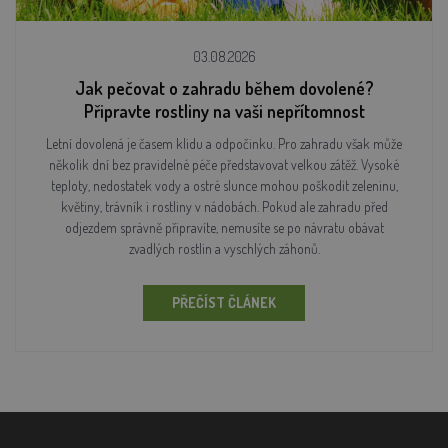
03.08.2026
Jak pečovat o zahradu během dovolené?
Připravte rostliny na vaši nepřítomnost
Letní dovolená je časem klidu a odpočinku. Pro zahradu však může
několik dní bez pravidelné péče představovat velkou zátěž. Vysoké
teploty, nedostatek vody a ostré slunce mohou poškodit zeleninu,
květiny, trávník i rostliny v nádobách. Pokud ale zahradu před
odjezdem správně připravíte, nemusíte se po návratu obávat
zvadlých rostlin a vyschlých záhonů.
PŘEČÍST ČLÁNEK